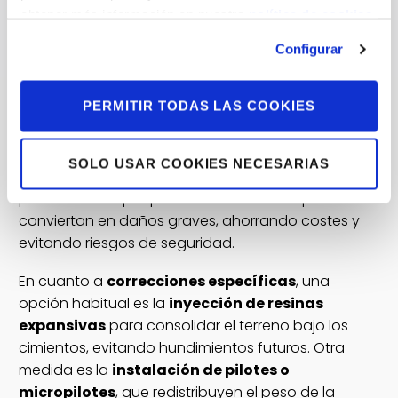
obtener más información en nuestra
política de cookies.
adecuadas y tomar medidas preventivas para
proteger tu propiedad. Una de las primeras
Configurar
acciones recomendadas es
realizar
inspecciones profesionales del terreno y la
PERMITIR TODAS LAS COOKIES
estructura
. Ingenieros civiles o geotécnicos
pueden evaluar la composición del suelo, detectar
zonas de riesgo y determinar si se requiere
SOLO USAR COOKIES NECESARIAS
intervención inmediata. Estas inspecciones
permiten anticipar problemas antes de que se
conviertan en daños graves, ahorrando costes y
evitando riesgos de seguridad.
En cuanto a
correcciones específicas
, una
opción habitual es la
inyección de resinas
expansivas
para consolidar el terreno bajo los
cimientos, evitando hundimientos futuros. Otra
medida es la
instalación de pilotes o
micropilotes
, que redistribuyen el peso de la