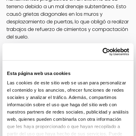
terreno debido a un mal drenaje subterráneo. Esto
causó grietas diagonales en los muros y
desplazamiento de puertas, lo que obligó a realizar
trabajos de refuerzo de cimientos y compactación
del suelo.
Actuar a tiempo no solo protege la estructura, sino
que también evita gastos elevados de reparación.
Una inspección profesional es siempre
recomendable ante los primeros signos de
Esta página web usa cookies
asentamiento.
Las cookies de este sitio web se usan para personalizar
el contenido y los anuncios, ofrecer funciones de redes
Soluciones y prevención
sociales y analizar el tráfico. Además, compartimos
información sobre el uso que haga del sitio web con
de problemas en terrenos
nuestros partners de redes sociales, publicidad y análisis
web, quienes pueden combinarla con otra información
que les haya proporcionado o que hayan recopilado a
Detectar problemas de asentamiento a tiempo es
partir del uso que haya hecho de sus servicios. Puede
fundamental, pero también lo es aplicar soluciones