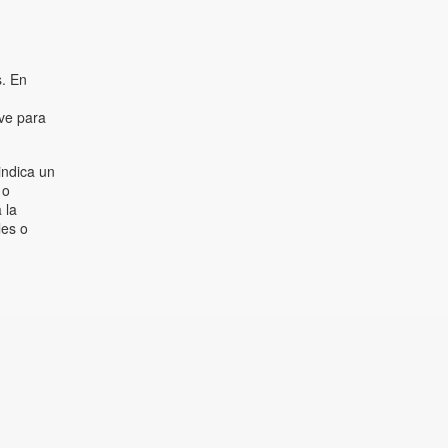
s. En
ave para
indica un
 o
 la
les o