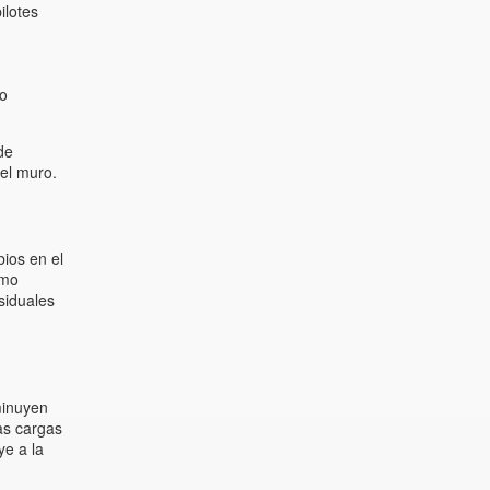
ilotes
 o
de
 el muro.
ios en el
omo
siduales
minuyen
as cargas
ye a la