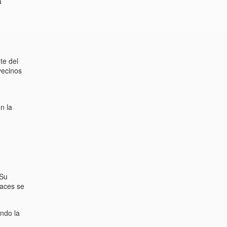
a
te del
vecinos
n la
 Su
caces se
ando la