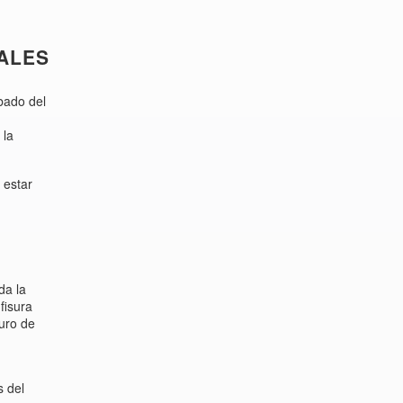
RALES
abado del
 la
 estar
da la
fisura
muro de
s del