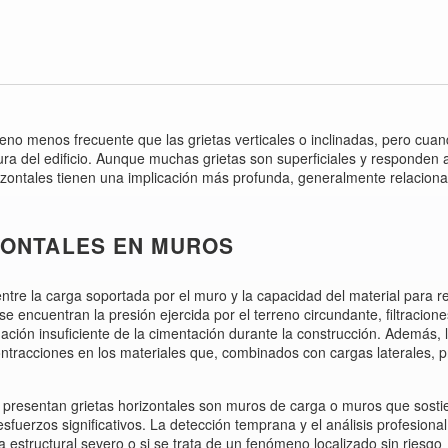
no menos frecuente que las grietas verticales o inclinadas, pero cua
ra del edificio. Aunque muchas grietas son superficiales y responden 
izontales tienen una implicación más profunda, generalmente relaciona
ZONTALES EN MUROS
ntre la carga soportada por el muro y la capacidad del material para res
e encuentran la presión ejercida por el terreno circundante, filtracion
ación insuficiente de la cimentación durante la construcción. Además, 
ntracciones en los materiales que, combinados con cargas laterales, 
 presentan grietas horizontales son muros de carga o muros que sost
fuerzos significativos. La detección temprana y el análisis profesiona
a estructural severo o si se trata de un fenómeno localizado sin riesgo