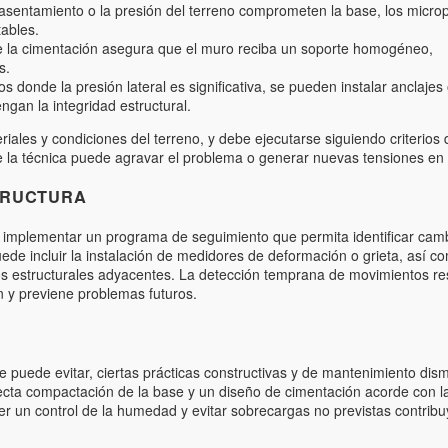
asentamiento o la presión del terreno comprometen la base, los microp
tables.
re la cimentación asegura que el muro reciba un soporte homogéneo,
s.
os donde la presión lateral es significativa, se pueden instalar anclajes
ngan la integridad estructural.
iales y condiciones del terreno, y debe ejecutarse siguiendo criterios 
 de la técnica puede agravar el problema o generar nuevas tensiones en
TRUCTURA
e implementar un programa de seguimiento que permita identificar camb
ede incluir la instalación de medidores de deformación o grieta, así c
os estructurales adyacentes. La detección temprana de movimientos re
 y previene problemas futuros.
e puede evitar, ciertas prácticas constructivas y de mantenimiento dis
rrecta compactación de la base y un diseño de cimentación acorde con l
r un control de la humedad y evitar sobrecargas no previstas contribu