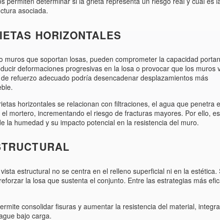
s permiten determinar si la grieta representa un riesgo real y cuál es l
uctura asociada.
IETAS HORIZONTALES
 o muros que soportan losas, pueden comprometer la capacidad portan
producir deformaciones progresivas en la losa o provocar que los muros 
lta de refuerzo adecuado podría desencadenar desplazamientos más
eble.
ietas horizontales se relacionan con filtraciones, el agua que penetra e
 el mortero, incrementando el riesgo de fracturas mayores. Por ello, es
 de la humedad y su impacto potencial en la resistencia del muro.
STRUCTURAL
sta estructural no se centra en el relleno superficial ni en la estética.
reforzar la losa que sustenta el conjunto. Entre las estrategias más efi
permite consolidar fisuras y aumentar la resistencia del material, integr
pague bajo carga.