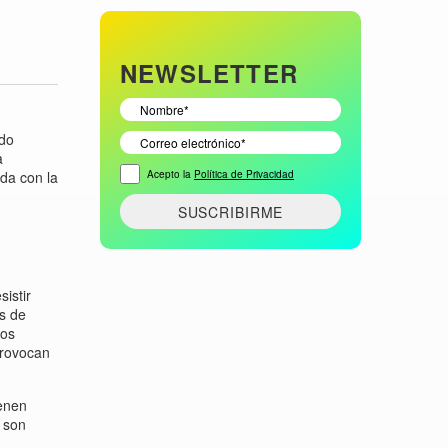
NEWSLETTER
ndo
a
Acepto la
Política de Privacidad
da con la
istir
es de
los
provocan
ienen
l son