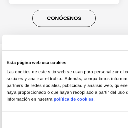
0
CONÓCENOS
Personas en el equipo
¿Qué hacemos?
Esta página web usa cookies
Empresa especialista en
refuerzo de
cimentaciones
y
consolidación de terrenos.
Las cookies de este sitio web se usan para personalizar el c
sociales y analizar el tráfico. Además, compartimos informac
Guía sobre grietas
partners de redes sociales, publicidad y análisis web, quien
Preguntas frecuentes
haya proporcionado o que hayan recopilado a partir del uso
información en nuestra
política de cookies.
¿Cómo lo hacemos?
Resinas expansivas
Micropilotes