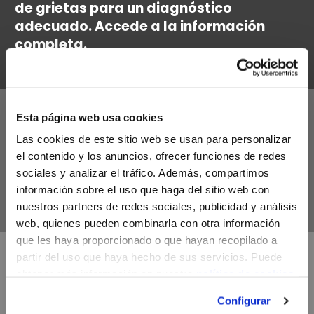
de grietas para un diagnóstico
adecuado. Accede a la información
completa.
Esta página web usa cookies
Conoce las principales
Las cookies de este sitio web se usan para personalizar
recomendaciones a seguir frente a un
el contenido y los anuncios, ofrecer funciones de redes
problema de grietas o fisuras. Recíbelas
sociales y analizar el tráfico. Además, compartimos
en tu correo.
información sobre el uso que haga del sitio web con
nuestros partners de redes sociales, publicidad y análisis
web, quienes pueden combinarla con otra información
que les haya proporcionado o que hayan recopilado a
partir del uso que haya hecho de sus servicios. Puede
Te sugerimos las recomendaciones más
obtener más información en nuestra
política de cookies.
efectivas y las oferta de soluciones
Configurar
para el problema de grietas de tu