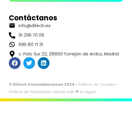
Contáctanos
info@difech.es
91 296 70 06
695 80 71 31
c. Polo Sur 22, 28850 Torrejón de Ardoz, Madrid
© Difech Consolidaciones 2024
•
Política de Cookies
•
Política de Privacidad
• Made with ❤ by
Bgan