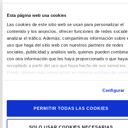
«know how» y cuantos otros derechos guardan
relación con los contenidos del sitio web difech.es
y los servicios ofertados en el mismo, así como de
Esta página web usa cookies
los programas necesarios para su implementación
Las cookies de este sitio web se usan para personalizar el
y la información relacionada.
contenido y los anuncios, ofrecer funciones de redes sociale
No se permite la reproducción, publicación y/o uso
analizar el tráfico. Además, compartimos información sobre 
no estrictamente privado de los contenidos,
uso que haga del sitio web con nuestros partners de redes
totales o parciales, del sitio web difech.es sin el
sociales, publicidad y análisis web, quienes pueden combina
consentimiento previo y por escrito.
con otra información que les haya proporcionado o que haya
recopilado a partir del uso que haya hecho de sus servicios.
8. Propiedad intelectual del
Puede obtener más información en nuestra
política de cook
software
Configurar
El usuario debe respetar los programas de terceros
puestos a su disposición por DIFECH
PERMITIR TODAS LAS COOKIES
Consolidaciones, aun siendo gratuitos y/o de
disposición pública.
DIFECH Consolidaciones dispone de los derechos
SOLO USAR COOKIES NECESARIAS