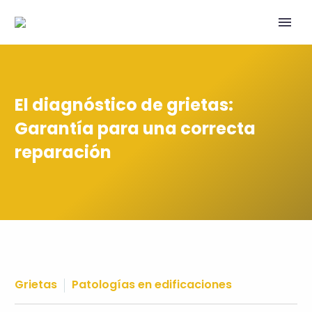
El diagnóstico de grietas:
Garantía para una correcta
reparación
Grietas
Patologías en edificaciones