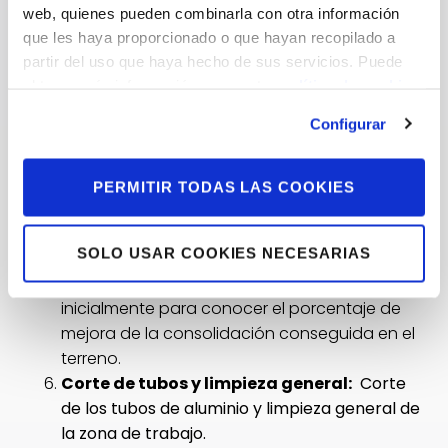
web, quienes pueden combinarla con otra información
que les haya proporcionado o que hayan recopilado a
partir del uso que haya hecho de sus servicios. Puede
obtener más información en nuestra
política de cookies.
Configurar
PERMITIR TODAS LAS COOKIES
Nuevas pruebas penetrométricas:
SOLO USAR COOKIES NECESARIAS
Ejecución de otras
3 pruebas
penetrométricas
próximas a las realizadas
inicialmente para conocer el porcentaje de
mejora de la consolidación conseguida en el
terreno.
Corte de tubos y limpieza general:
Corte
de los tubos de aluminio y limpieza general de
la zona de trabajo.