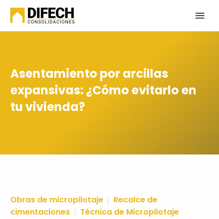
Asentamiento por arcillas
expansivas: ¿Cómo evitarlo en
tu vivienda?
Obras de micropilotaje
Recalce de
cimentaciones
Técnica de Micropilotaje