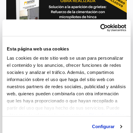
Esta página web usa cookies
Las cookies de este sitio web se usan para personalizar
el contenido y los anuncios, ofrecer funciones de redes
Dejar
UN COMENTARIO
sociales y analizar el tráfico. Además, compartimos
información sobre el uso que haga del sitio web con
nuestros partners de redes sociales, publicidad y análisis
web, quienes pueden combinarla con otra información
que les haya proporcionado o que hayan recopilado a
partir del uso que haya hecho de sus servicios. Puede
obtener más información en nuestra
política de cookies.
Configurar