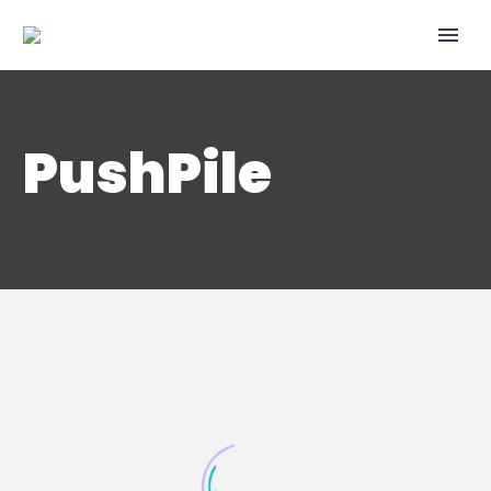
PushPile