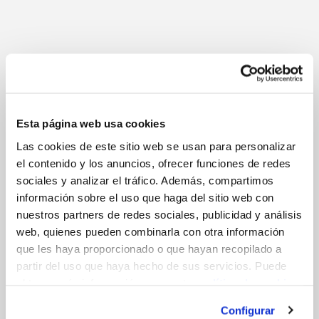
en un muro
medianero
Esta página web usa cookies
Las cookies de este sitio web se usan para personalizar
11 de septiembre
el contenido y los anuncios, ofrecer funciones de redes
de 2018
sociales y analizar el tráfico. Además, compartimos
Aplicación
información sobre el uso que haga del sitio web con
de
nuestros partners de redes sociales, publicidad y análisis
micropilotes
web, quienes pueden combinarla con otra información
en muro
que les haya proporcionado o que hayan recopilado a
exterior de
partir del uso que haya hecho de sus servicios. Puede
vivienda.
obtener más información en nuestra
política de cookies.
Caso de
éxito
Configurar