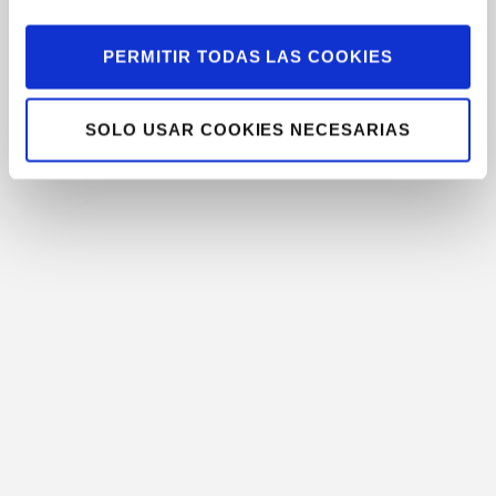
PERMITIR TODAS LAS COOKIES
SOLO USAR COOKIES NECESARIAS
17 de julio de 2018
23 de enero de
Micropilotes
2018
para
Caso de
solucionar
Exito:
las grietas
aplicación
en muros de
micropilotaje
carga
en Escuela
Infantil