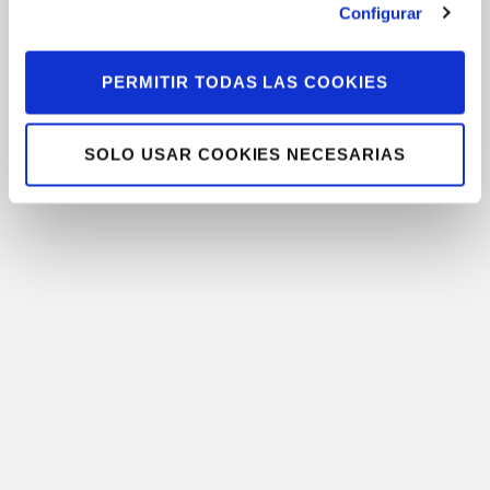
Configurar
Caso de
éxito
PERMITIR TODAS LAS COOKIES
SOLO USAR COOKIES NECESARIAS
17 de julio de 2018
23 de enero de
Micropilotes
2018
para
Caso de
solucionar
Exito:
las grietas
aplicación
en muros de
micropilotaje
carga
en Escuela