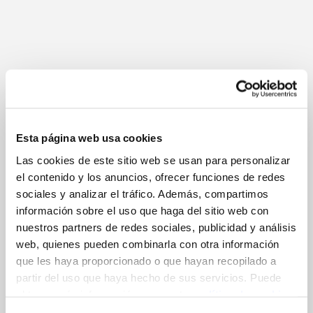
en un muro
medianero
Esta página web usa cookies
Las cookies de este sitio web se usan para personalizar
18 de octubre de
el contenido y los anuncios, ofrecer funciones de redes
2018
11 de septiembre
sociales y analizar el tráfico. Además, compartimos
de 2018
Recalce de
información sobre el uso que haga del sitio web con
cimentaciones
Aplicación
nuestros partners de redes sociales, publicidad y análisis
con
de
web, quienes pueden combinarla con otra información
micropilotes
micropilotes
que les haya proporcionado o que hayan recopilado a
en muro
partir del uso que haya hecho de sus servicios. Puede
exterior de
obtener más información en nuestra
política de cookies.
vivienda.