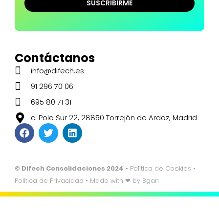
Contáctanos
info@difech.es
91 296 70 06
695 80 71 31
c. Polo Sur 22, 28850 Torrejón de Ardoz, Madrid
© Difech Consolidaciones 2024
•
Política de Cookies
•
Política de Privacidad
• Made with ❤ by
Bgan