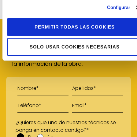
Configurar
PERMITIR TODAS LAS COOKIES
Descarga este caso de éxito
SOLO USAR COOKIES NECESARIAS
Rellena el formulario con tus datos y te
enviaremos a tu correo el PDF con toda
la información de la obra.
¿Quieres que uno de nuestros técnicos se
ponga en contacto contigo?*
Si
No