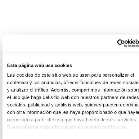
Válvulas ValveSytem:
sistema de inyección
Esta página web usa cookies
de resina expansiva
Las cookies de este sitio web se usan para personalizar el
contenido y los anuncios, ofrecer funciones de redes sociale
y analizar el tráfico. Además, compartimos información sobr
Una de las ventajas de ValveSytem es que
el uso que haga del sitio web con nuestros partners de redes
permite rellenar todas las oquedades
sociales, publicidad y análisis web, quienes pueden combina
creadas, compactar el terreno a un valor de
con otra información que les haya proporcionado o que haya
resistencia igual o superior al original y
recopilado a partir del uso que haya hecho de sus servicios.
levantar milimétricamente los elementos
Puede obtener más información en nuestra
política de
estructurales bajo los cuales se ha
cookies.
inyectado la resina.