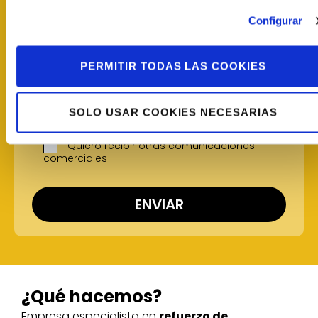
Configurar
¿Quieres que uno de nuestros técnicos se
ponga en contacto contigo?*
Si
No
PERMITIR TODAS LAS COOKIES
He leído y acepto la
Política de
SOLO USAR COOKIES NECESARIAS
Privacidad
Quiero recibir otras comunicaciones
comerciales
¿Qué hacemos?
Empresa especialista en
refuerzo de