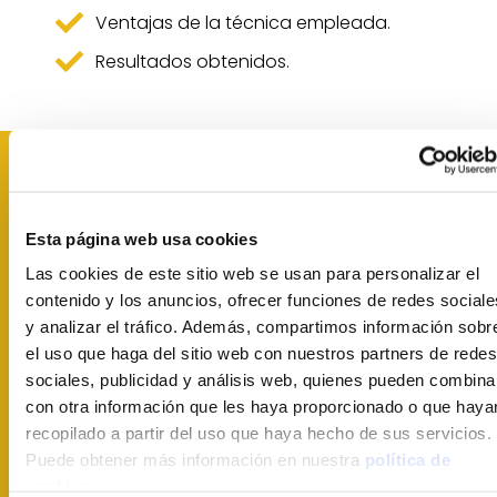
Ventajas de la técnica empleada.
Resultados obtenidos.
Descarga este caso de
éxito
Esta página web usa cookies
Rellena el formulario con tus datos y te
Las cookies de este sitio web se usan para personalizar el
enviaremos a tu correo el PDF con toda
contenido y los anuncios, ofrecer funciones de redes sociale
la información de la obra.
y analizar el tráfico. Además, compartimos información sobr
el uso que haga del sitio web con nuestros partners de redes
sociales, publicidad y análisis web, quienes pueden combina
con otra información que les haya proporcionado o que haya
recopilado a partir del uso que haya hecho de sus servicios.
Puede obtener más información en nuestra
política de
cookies.