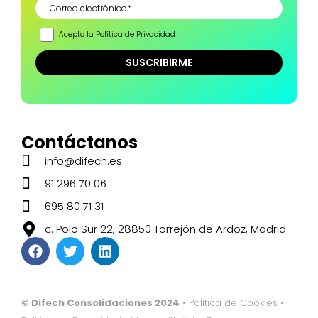
Acepto la
Política de Privacidad
Contáctanos
info@difech.es
91 296 70 06
695 80 71 31
c. Polo Sur 22, 28850 Torrejón de Ardoz, Madrid
© Difech Consolidaciones 2024
•
Política de Cookies
•